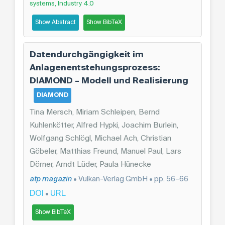
systems, Industry 4.0
Show Abstract
Show BibTeX
Datendurchgängigkeit im
Anlagenentstehungsprozess:
DIAMOND – Modell und Realisierung
DIAMOND
Tina Mersch, Miriam Schleipen, Bernd
Kuhlenkötter, Alfred Hypki, Joachim Burlein,
Wolfgang Schlögl, Michael Ach, Christian
Göbeler, Matthias Freund, Manuel Paul, Lars
Dörner, Arndt Lüder, Paula Hünecke
atp magazin
• Vulkan-Verlag GmbH • pp. 56–66
DOI
URL
•
Show BibTeX