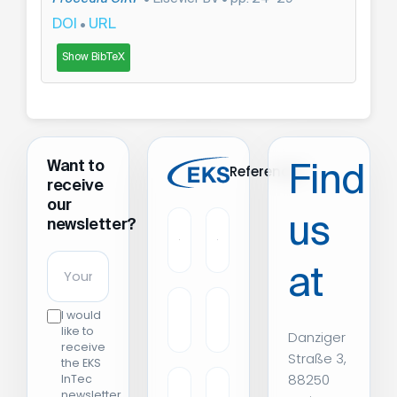
DOI
URL
•
Show BibTeX
Want to
Find
References
receive
our
us
newsletter?
at
I would
like to
Danziger
receive
Straße 3,
the EKS
88250
InTec
newsletter