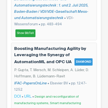
Automatisierungstechnik : 1. und 2. Juli 2025,
Baden-Baden / VDI/VDE-Gesellschaft Mess-
und Automatisierungstechnik
• VDI-
Wissensforum • pp. 483-494
Show BibTeX
Boosting Manufacturing Agility by
Leveraging the Synergy of
AutomationML and OPC UA
DIAMOND
P. Gupta, T. Mersch, M. Schleipen, A. Lüder, D.
Hoffmann, B. Lüdemann-Ravit
IFAC-PapersOnLine
• Elsevier BV • pp. 1247–
1252
DOI
URL
•
•
Design and reconfiguration of
manufacturing systems, Smart manufacturing