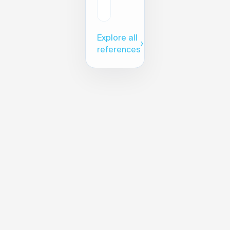
Explore all
›
references