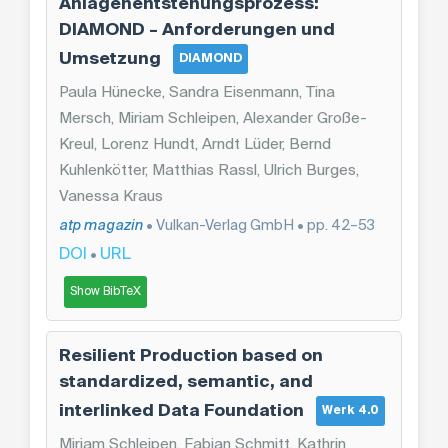
Anlagenentstehungsprozess:
DIAMOND – Anforderungen und
Umsetzung
DIAMOND
Paula Hünecke, Sandra Eisenmann, Tina
Mersch, Miriam Schleipen, Alexander Große-
Kreul, Lorenz Hundt, Arndt Lüder, Bernd
Kuhlenkötter, Matthias Rassl, Ulrich Burges,
Vanessa Kraus
atp magazin
• Vulkan-Verlag GmbH • pp. 42–53
DOI
URL
•
Show BibTeX
Resilient Production based on
standardized, semantic, and
interlinked Data Foundation
Werk 4.0
Miriam Schleipen, Fabian Schmitt, Kathrin