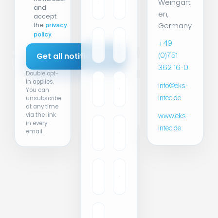
Weingart
and
en,
accept
Germany
the
privacy
.
policy
+49
(0)751
362 16-0
Double opt-
in applies.
info@eks-
You can
unsubscribe
intec.de
at any time
via the link
www.eks-
in every
intec.de
email.