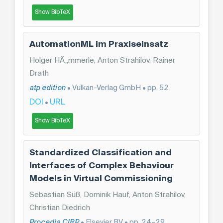
Show BibTeX
AutomationML im Praxiseinsatz
Holger HÃ„mmerle, Anton Strahilov, Rainer
Drath
atp edition
• Vulkan-Verlag GmbH • pp. 52
DOI
URL
•
Show BibTeX
Standardized Classification and
Interfaces of Complex Behaviour
Models in Virtual Commissioning
Sebastian Süß, Dominik Hauf, Anton Strahilov,
Christian Diedrich
Procedia CIRP
• Elsevier BV • pp. 24–29