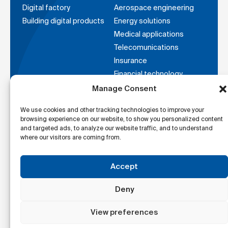
Digital factory
Aerospace engineering
Building digital products
Energy solutions
Medical applications
Telecomunications
Insurance
Financial technology
Transportation
Manage Consent
ITSM solutions
We use cookies and other tracking technologies to improve your
Careers
About
browsing experience on our website, to show you personalized content
Open positions
Company
and targeted ads, to analyze our website traffic, and to understand
where our visitors are coming from.
Benefits
References
Research
Accept
Deny
Offices around the
View preferences
globe