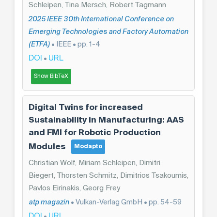
Schleipen, Tina Mersch, Robert Tagmann
2025 IEEE 30th International Conference on
Emerging Technologies and Factory Automation
(ETFA)
• IEEE • pp. 1-4
DOI
URL
•
Show BibTeX
Digital Twins for increased
Sustainability in Manufacturing: AAS
and FMI for Robotic Production
Modules
Modapto
Christian Wolf, Miriam Schleipen, Dimitri
Biegert, Thorsten Schmitz, Dimitrios Tsakoumis,
Pavlos Eirinakis, Georg Frey
atp magazin
• Vulkan-Verlag GmbH • pp. 54-59
DOI
URL
•