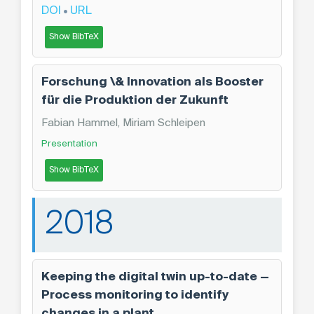
DOI
URL
•
Show BibTeX
Forschung \& Innovation als Booster
für die Produktion der Zukunft
Fabian Hammel, Miriam Schleipen
Presentation
Show BibTeX
2018
Keeping the digital twin up-to-date —
Process monitoring to identify
changes in a plant