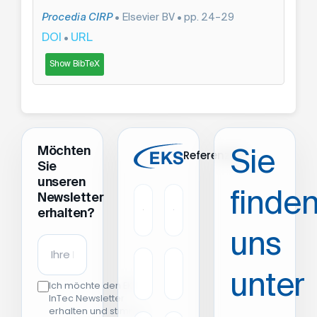
Procedia CIRP
• Elsevier BV • pp. 24–29
DOI
URL
•
Show BibTeX
Möchten
Sie
Referenzen
Sie
unseren
finde
Newsletter
erhalten?
uns
unter
Ich möchte den EKS
InTec Newsletter
erhalten und stimme