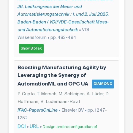
26. Leitkongress der Mess- und
Automatisierungstechnik : 1. und 2. Juli 2025,
Baden-Baden / VDI/VDE-Gesellschaft Mess-
und Automatisierungstechnik
• VDI-
Wissensforum • pp. 483-494
Show BibTeX
Boosting Manufacturing Agility by
Leveraging the Synergy of
AutomationML and OPC UA
DIAMOND
P. Gupta, T. Mersch, M. Schleipen, A. Lüder, D.
Hoffmann, B. Lüdemann-Ravit
IFAC-PapersOnLine
• Elsevier BV • pp. 1247–
1252
DOI
URL
•
•
Design and reconfiguration of