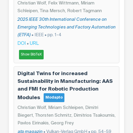
Christian Wolf, Felix Wittmann, Miriam
Schleipen, Tina Mersch, Robert Tagmann
2025 IEEE 30th International Conference on
Emerging Technologies and Factory Automation
(ETFA)
• IEEE • pp. 1-4
DOI
URL
•
Show BibTeX
Digital Twins for increased
Sustainability in Manufacturing: AAS
and FMI for Robotic Production
Modules
Modapto
Christian Wolf, Miriam Schleipen, Dimitri
Biegert, Thorsten Schmitz, Dimitrios Tsakoumis,
Pavlos Eirinakis, Georg Frey
atp magazin
• Vulkan-Verlag GmbH • pp. 54-59