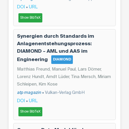
DOI
URL
•
Show BibTeX
Synergien durch Standards im
Anlagenentstehungsprozess:
DIAMOND – AML und AAS im
Engineering
DIAMOND
Matthias Freund, Manuel Paul, Lars Dörner,
Lorenz Hundt, Arndt Lüder, Tina Mersch, Miriam
Schleipen, Kim Kose
atp magazin
• Vulkan-Verlag GmbH
DOI
URL
•
Show BibTeX