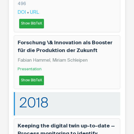
496
DOI
URL
•
Show BibTeX
Forschung \& Innovation als Booster
für die Produktion der Zukunft
Fabian Hammel, Miriam Schleipen
Presentation
Show BibTeX
2018
Keeping the digital twin up-to-date —
Process monitoring to identify