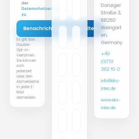
der
Danziger
Datenschutzerklärung
Straße 3,
.
zu
88250
Weingart
en,
Es gilt das
Germany
Double-
Opt-in-
+49
Verfahren.
Sie können
(0)751
sich
362 16-0
jederzeit
über den
info@eks-
Abmeldelink
in jeder E-
intec.de
Mail
abmelden.
www.eks-
intec.de