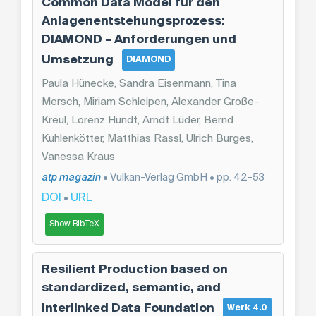
Common Data Model für den
Anlagenentstehungsprozess:
DIAMOND – Anforderungen und
Umsetzung
DIAMOND
Paula Hünecke, Sandra Eisenmann, Tina
Mersch, Miriam Schleipen, Alexander Große-
Kreul, Lorenz Hundt, Arndt Lüder, Bernd
Kuhlenkötter, Matthias Rassl, Ulrich Burges,
Vanessa Kraus
atp magazin
• Vulkan-Verlag GmbH • pp. 42–53
DOI
URL
•
Show BibTeX
Resilient Production based on
standardized, semantic, and
interlinked Data Foundation
Werk 4.0