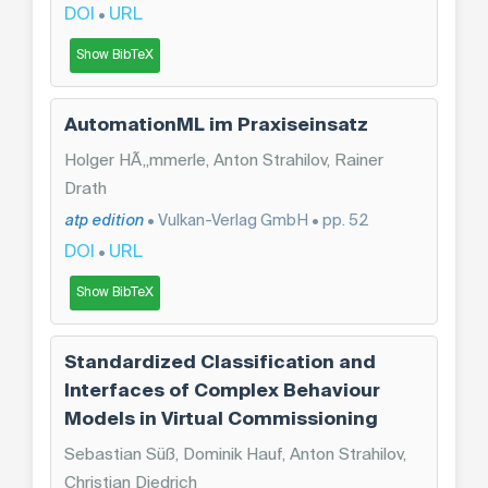
DOI
URL
•
Show BibTeX
AutomationML im Praxiseinsatz
Holger HÃ„mmerle, Anton Strahilov, Rainer
Drath
atp edition
• Vulkan-Verlag GmbH • pp. 52
DOI
URL
•
Show BibTeX
Standardized Classification and
Interfaces of Complex Behaviour
Models in Virtual Commissioning
Sebastian Süß, Dominik Hauf, Anton Strahilov,
Christian Diedrich