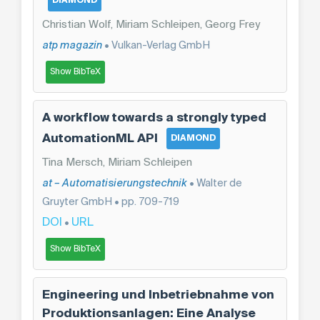
DIAMOND
Christian Wolf, Miriam Schleipen, Georg Frey
atp magazin
• Vulkan-Verlag GmbH
Show BibTeX
A workflow towards a strongly typed
AutomationML API
DIAMOND
Tina Mersch, Miriam Schleipen
at – Automatisierungstechnik
• Walter de
Gruyter GmbH • pp. 709-719
DOI
URL
•
Show BibTeX
Engineering und Inbetriebnahme von
Produktionsanlagen: Eine Analyse