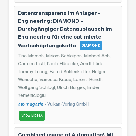
Datentransparenz im Anlagen-
Engineering: DIAMOND –
Durchgängiger Datenaustausch im
Engineering für eine optimierte
Wertschöpfungskette
DIAMOND
Tina Mersch, Miriam Schleipen, Michael Ach,
Carmen Listl, Paula Hünecke, Arndt Lüder,
Tommy Luong, Bernd Kuhlenkötter, Holger
Wünsche, Vanessa Kraus, Lorenz Hundt,
Wolfgang Schlögl, Ulrich Burges, Ender
Yemenicioglu
atp magazin
• Vulkan-Verlag GmbH
Show BibTeX
Combined usage of Automation\,ML,