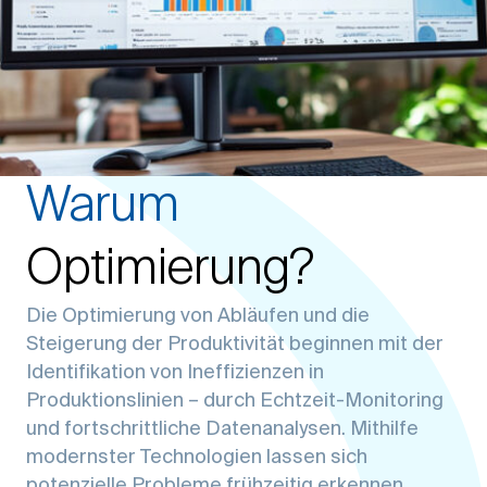
Warum
Optimierung?
Die Optimierung von Abläufen und die
Steigerung der Produktivität beginnen mit der
Identifikation von Ineffizienzen in
Produktionslinien – durch Echtzeit-Monitoring
und fortschrittliche Datenanalysen. Mithilfe
modernster Technologien lassen sich
potenzielle Probleme frühzeitig erkennen,