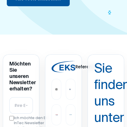
Möchten
Sie
Referenzen
Sie
unseren
finde
Newsletter
erhalten?
uns
unter
Ich möchte den EKS
InTec Newsletter