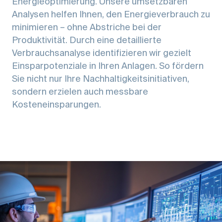
Energieoptimierung. Unsere umsetzbaren
Analysen helfen Ihnen, den Energieverbrauch zu
minimieren – ohne Abstriche bei der
Produktivität. Durch eine detaillierte
Verbrauchsanalyse identifizieren wir gezielt
Einsparpotenziale in Ihren Anlagen. So fördern
Sie nicht nur Ihre Nachhaltigkeitsinitiativen,
sondern erzielen auch messbare
Kosteneinsparungen.