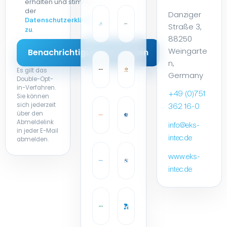
erhalten und stimme
der
Danziger
Datenschutzerklärung
Straße 3,
.
zu
88250
Weingarte
n,
Es gilt das
Germany
Double-Opt-
in-Verfahren.
+49 (0)751
Sie können
sich jederzeit
362 16-0
über den
Abmeldelink
info@eks-
in jeder E-Mail
intec.de
abmelden.
www.eks-
intec.de