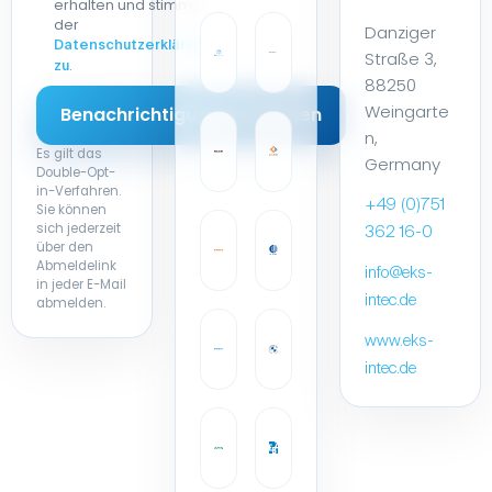
erhalten und stimme
der
Danziger
Datenschutzerklärung
Straße 3,
.
zu
88250
Weingarte
n,
Es gilt das
Germany
Double-Opt-
in-Verfahren.
+49 (0)751
Sie können
sich jederzeit
362 16-0
über den
Abmeldelink
info@eks-
in jeder E-Mail
intec.de
abmelden.
www.eks-
intec.de