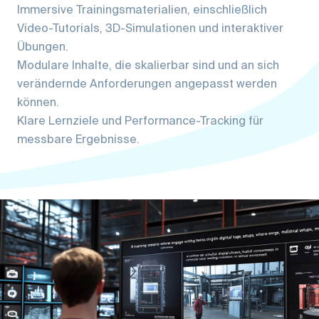
Immersive Trainingsmaterialien, einschließlich
Video-Tutorials, 3D-Simulationen und interaktiver
Übungen.
Modulare Inhalte, die skalierbar sind und an sich
verändernde Anforderungen angepasst werden
können.
Klare Lernziele und Performance-Tracking für
messbare Ergebnisse.