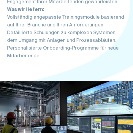
Engagement Ihrer Mitarbeitenden gewährleisten.
Was wir liefern:
Vollständig angepasste Trainingsmodule basierend
auf Ihrer Branche und Ihren Anforderungen.
Detaillierte Schulungen zu komplexen Systemen,
dem Umgang mit Anlagen und Prozessabläufen.
Personalisierte Onboarding-Programme für neue
Mitarbeitende.