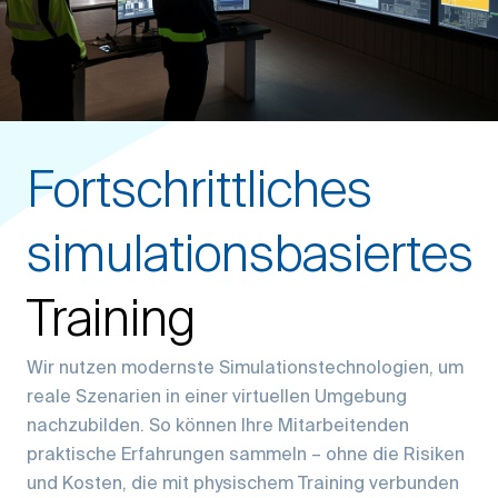
Fortschrittliches
simulationsbasiertes
Training
Wir nutzen modernste Simulationstechnologien, um
reale Szenarien in einer virtuellen Umgebung
nachzubilden. So können Ihre Mitarbeitenden
praktische Erfahrungen sammeln – ohne die Risiken
und Kosten, die mit physischem Training verbunden