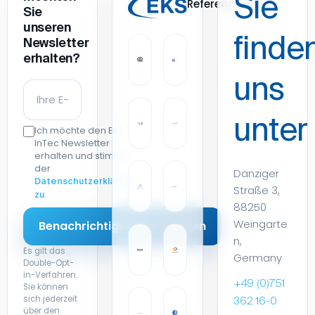
finde
Newsletter
erhalten?
uns
unter
Ich möchte den EKS
InTec Newsletter
erhalten und stimme
der
Danziger
Datenschutzerklärung
Straße 3,
.
zu
88250
Weingarte
n,
Es gilt das
Germany
Double-Opt-
in-Verfahren.
+49 (0)751
Sie können
sich jederzeit
362 16-0
über den
Abmeldelink
info@eks-
in jeder E-Mail
intec.de
abmelden.