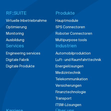
RF::SUITE
Produkte
Virtuelle Inbetriebnahme
Hauptmodule
Optimierung
SPS Connectoren
Monitoring
Roboter Connectoren
Ausbildung
Multipurpose tools
Services
Industrien
Engineering services
Automobilproduktion
Digitale Fabrik
Luft- und Raumfahrttechnik
Digitale Produkte
Energielösungen
Medizintechnik
Telekommunikation
Versicherungen
Finanztechnologie
Transport
ITSM-Lösungen
Karriere
Über uns
Stellenausschreibung
Unternehmen