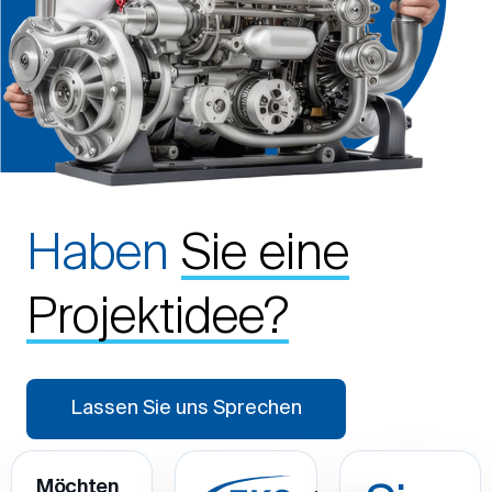
Haben
Sie eine
Projektidee?
Lassen Sie uns Sprechen
Möchten
Sie
Referenzen
Sie
unseren