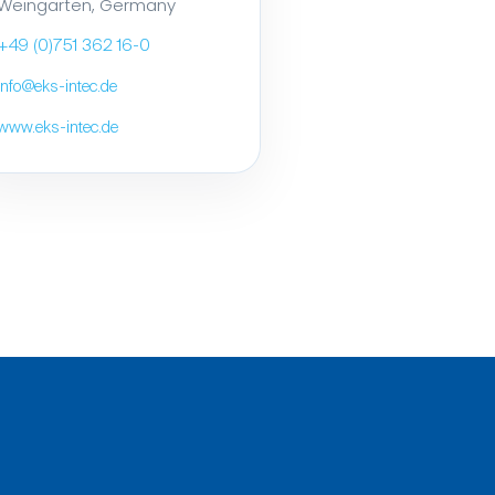
Weingarten, Germany
+49 (0)751 362 16-0
info@eks-intec.de
www.eks-intec.de