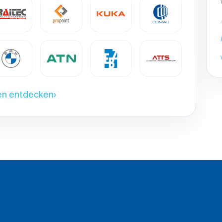
en entdecken
›