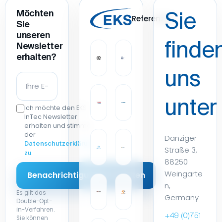
Möchten
Sie
Referenzen
Sie
unseren
finde
Newsletter
erhalten?
uns
unter
Ich möchte den EKS
InTec Newsletter
erhalten und stimme
der
Danziger
Datenschutzerklärung
Straße 3,
.
zu
88250
Weingarte
n,
Es gilt das
Germany
Double-Opt-
in-Verfahren.
+49 (0)751
Sie können